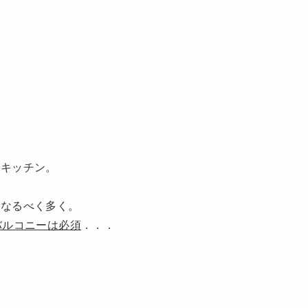
。
ムキッチン。
はなるべく多く。
バルコニーは必須
．．．